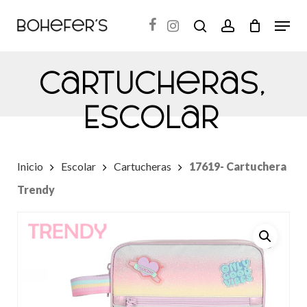
Skip
Menu
search
account
to
Close
main
Menu
Cartucheras
,
content
Escolar
Inicio
Escolar
Cartucheras
17619- Cartuchera
Trendy