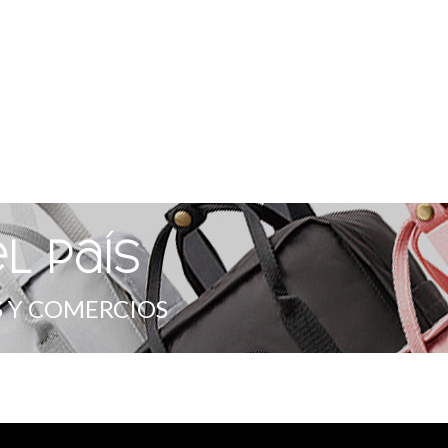
l país
 Y COMERCIOS