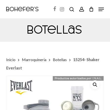
Skip
Menu
search
account
to
Close
main
Menu
Botellas
content
Inicio
Marroquinería
Botellas
15254- Shaker
Everlast