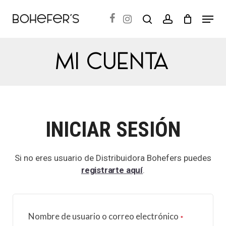
Skip
Menu
search
account
to
Close
main
Menu
MI CUENTA
content
INICIAR SESIÓN
Si no eres usuario de Distribuidora Bohefers puedes
registrarte aquí
.
Nombre de usuario o correo electrónico
*